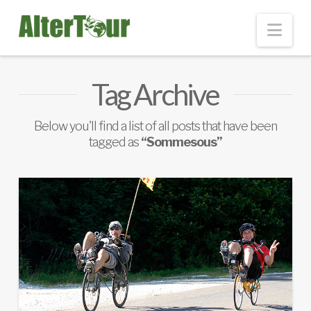
Nav
Tag Archive
Below you'll find a list of all posts that have been
tagged as
“Sommesous”