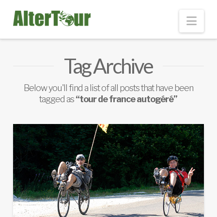
Nav
Tag Archive
Below you'll find a list of all posts that have been
tagged as
“tour de france autogéré”