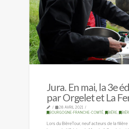
Jura. En mai, la 3e é
par Orgelet et La Fe
28 AVRIL 2021
BOURGOGNE-FRANCHE-COMTÉ
,
BIÈRE
,
BIÈ
Lors du BièreTour, neuf acteurs de la filière