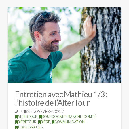
Entretien avec Mathieu 1/3 :
l’histoire de l’AlterTour
25 NOVEMBRE 2021
ALTERTOUR
,
BOURGOGNE-FRANCHE-COMTÉ
,
BIÈRETOUR
,
BIÈRE
,
COMMUNICATION
,
TÉMOIGNAGES