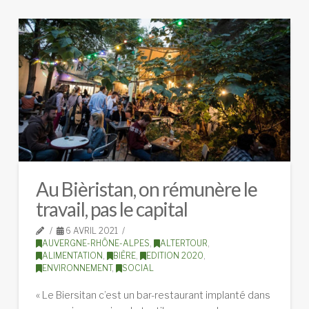
Au Bièristan, on rémunère le
travail, pas le capital
6 AVRIL 2021
AUVERGNE-RHÔNE-ALPES
,
ALTERTOUR
,
ALIMENTATION
,
BIÈRE
,
EDITION 2020
,
ENVIRONNEMENT
,
SOCIAL
« Le Biersitan c’est un bar-restaurant implanté dans