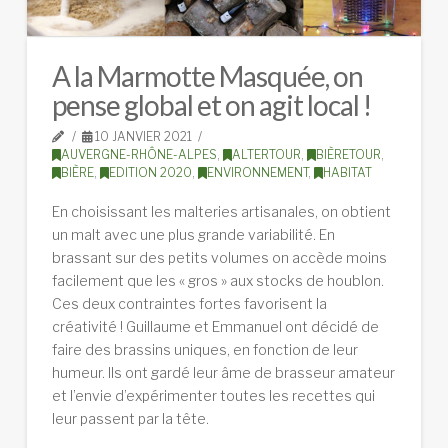
A la Marmotte Masquée, on
pense global et on agit local !
10 JANVIER 2021
AUVERGNE-RHÔNE-ALPES
,
ALTERTOUR
,
BIÈRETOUR
,
BIÈRE
,
EDITION 2020
,
ENVIRONNEMENT
,
HABITAT
En choisissant les malteries artisanales, on obtient
un malt avec une plus grande variabilité. En
brassant sur des petits volumes on accède moins
facilement que les « gros » aux stocks de houblon.
Ces deux contraintes fortes favorisent la
créativité ! Guillaume et Emmanuel ont décidé de
faire des brassins uniques, en fonction de leur
humeur. Ils ont gardé leur âme de brasseur amateur
et l’envie d’expérimenter toutes les recettes qui
leur passent par la tête.