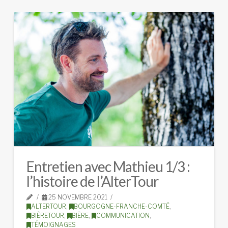
Entretien avec Mathieu 1/3 :
l’histoire de l’AlterTour
25 NOVEMBRE 2021
ALTERTOUR
,
BOURGOGNE-FRANCHE-COMTÉ
,
BIÈRETOUR
,
BIÈRE
,
COMMUNICATION
,
TÉMOIGNAGES