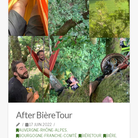
After BièreTour
17 JUIN 2022
AUVERGNE-RHÔNE-ALPES
,
BOURGOGNE-FRANCHE-COMTÉ
,
BIÈRETOUR
,
BIÈRE
,