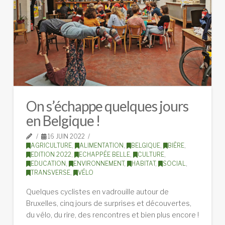
On s’échappe quelques jours
en Belgique !
16 JUIN 2022
AGRICULTURE
,
ALIMENTATION
,
BELGIQUE
,
BIÈRE
,
EDITION 2022
,
ECHAPPÉE BELLE
,
CULTURE
,
EDUCATION
,
ENVIRONNEMENT
,
HABITAT
,
SOCIAL
,
TRANSVERSE
,
VÉLO
Quelques cyclistes en vadrouille autour de
Bruxelles, cinq jours de surprises et découvertes,
du vélo, du rire, des rencontres et bien plus encore !