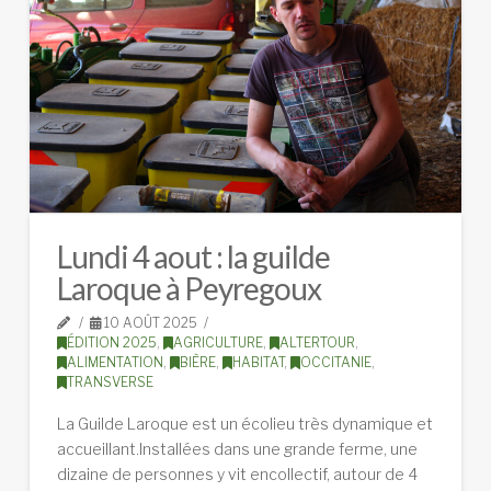
Lundi 4 aout : la guilde
Laroque à Peyregoux
10 AOÛT 2025
ÉDITION 2025
,
AGRICULTURE
,
ALTERTOUR
,
ALIMENTATION
,
BIÈRE
,
HABITAT
,
OCCITANIE
,
TRANSVERSE
La Guilde Laroque est un écolieu très dynamique et
accueillant.Installées dans une grande ferme, une
dizaine de personnes y vit encollectif, autour de 4