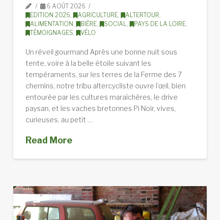
6 AOÛT 2026
EDITION 2026
,
AGRICULTURE
,
ALTERTOUR
,
ALIMENTATION
,
BIÈRE
,
SOCIAL
,
PAYS DE LA LOIRE
,
TÉMOIGNAGES
,
VÉLO
Un réveil gourmand Après une bonne nuit sous
tente, voire à la belle étoile suivant les
tempéraments, sur les terres de la Ferme des 7
chemins, notre tribu altercycliste ouvre l’œil, bien
entourée par les cultures maraîchères, le drive
paysan, et les vaches bretonnes Pi Noir, vives,
curieuses, au petit …
Read More