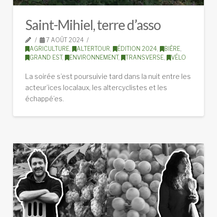
Saint-Mihiel, terre d’asso
7 AOÛT 2024
AGRICULTURE
,
ALTERTOUR
,
ÉDITION 2024
,
BIÈRE
,
GRAND EST
,
ENVIRONNEMENT
,
TRANSVERSE
,
VÉLO
La soirée s’est poursuivie tard dans la nuit entre les
acteur’ices localaux, les altercyclistes et les
échappé’es.