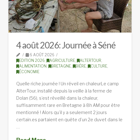
4 août 2026: Journée à Séné
6 AOÛT 2026
EDITION 2026
,
AGRICULTURE
,
ALTERTOUR
,
ALIMENTATION
,
BRETAGNE
,
BIÈRE
,
CULTURE
,
ÉCONOMIE
Quelle riche journée ! Un réveil en chaleurLe camp
AlterTour, installé depuis la veille à la ferme de
Dolan (56), s’est réveillé dans la chaleur,
suffisamment rare en Bretagne à 8h AM pour être
mentionné ! Alors qu’il y a seulement 2 jours
certain.es partaient en quête d’un 2e duvet dans le
…